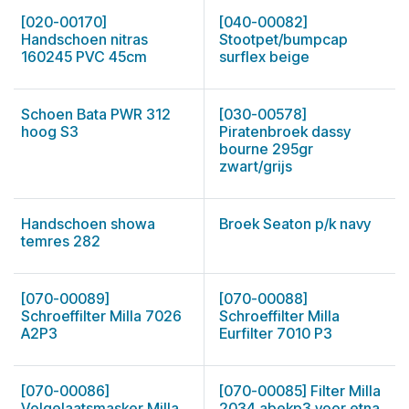
[020-00170]
[040-00082]
Handschoen nitras
Stootpet/bumpcap
160245 PVC 45cm
surflex beige
Schoen Bata PWR 312
[030-00578]
hoog S3
Piratenbroek dassy
bourne 295gr
zwart/grijs
Handschoen showa
Broek Seaton p/k navy
temres 282
[070-00089]
[070-00088]
Schroeffilter Milla 7026
Schroeffilter Milla
A2P3
Eurfilter 7010 P3
[070-00086]
[070-00085] Filter Milla
Volgelaatsmasker Milla
2034 abekp3 voor etna