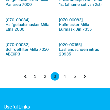
Panarea 7000
1st (afname set van 2st)
[070-00084]
[070-00083]
Halfgelaatsmasker Milla
Halfmasker Milla
Etna 2000
Eurmask Din 7355
[070-00082]
[020-00165]
Schroeffilter Milla 7050
Lashandschoen nitras
ABEKP3
20935
1
2
3
4
5
Useful Links