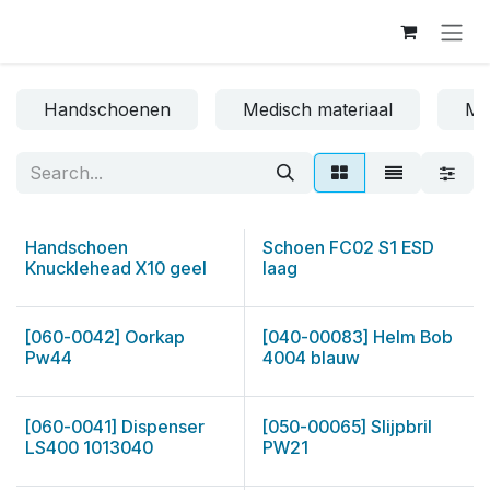
Skip to Content
Handschoenen
Medisch materiaal
Me
Handschoen
Schoen FC02 S1 ESD
Knucklehead X10 geel
laag
[060-0042] Oorkap
[040-00083] Helm Bob
Pw44
4004 blauw
[060-0041] Dispenser
[050-00065] Slijpbril
LS400 1013040
PW21