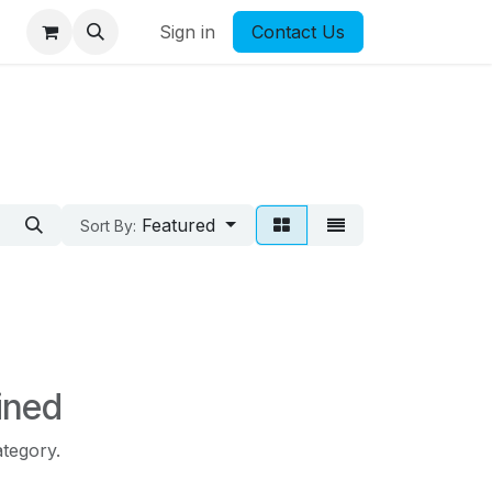
Sign in
Contact Us
Featured
Sort By:
ined
ategory.