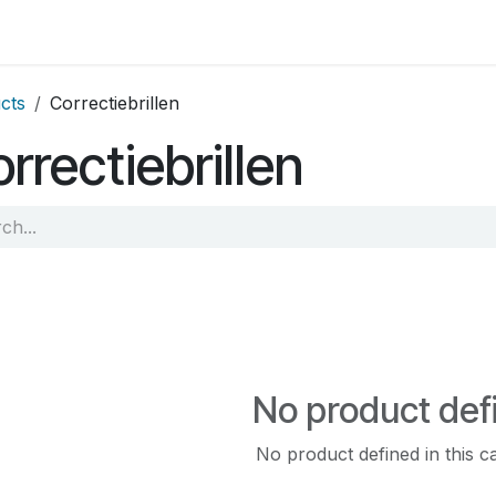
op by Brand
Contact us
cts
Correctiebrillen
rrectiebrillen
No product def
No product defined in this c