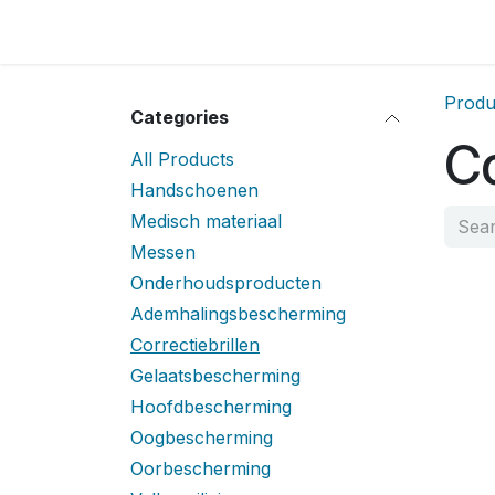
Skip to Content
Home
Locatie
Over
Home
Shop
Sh
Produ
Categories
Co
All Products
Handschoenen
Medisch materiaal
Messen
Onderhoudsproducten
Ademhalingsbescherming
Correctiebrillen
Gelaatsbescherming
Hoofdbescherming
Oogbescherming
Oorbescherming