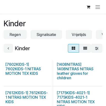
Skip to Content
Kinder
Regen
Signalisatie
Vrijetijds
W
Kinder
[7602KIDS-1]
[1408NITRAS]
7602KIDS-1 NITRAS
1408NITRAS NITRAS
MOTION TEX KIDS
leather gloves for
children
[7612KIDS-1] 7612KIDS-
[7175KIDS-4021-1]
1 NITRAS MOTION TEX
7175KIDS-4021-1
KIDS
NITRAS MOTION TEX