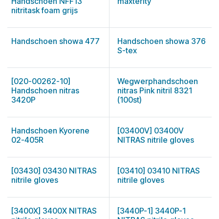
Handschoen NFF13
maxterity
nitritask foam grijs
Handschoen showa 477
Handschoen showa 376
S-tex
[020-00262-10]
Wegwerphandschoen
Handschoen nitras
nitras Pink nitril 8321
3420P
(100st)
Handschoen Kyorene
[03400V] 03400V
02-405R
NITRAS nitrile gloves
[03430] 03430 NITRAS
[03410] 03410 NITRAS
nitrile gloves
nitrile gloves
[3400X] 3400X NITRAS
[3440P-1] 3440P-1