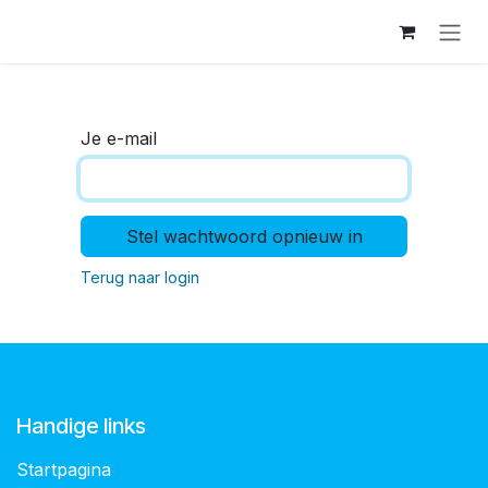
Overslaan naar inhoud
Je e-mail
Stel wachtwoord opnieuw in
Terug naar login
Handige links
Startpagina