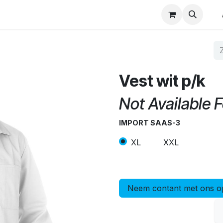
p
Winkel op merk
Contact
Vest wit p/k
Not Available F
IMPORT SAAS-3
XL
XXL
Neem contant met ons o