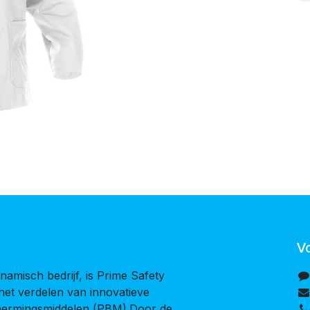
V
namisch bedrijf, is Prime Safety
 het verdelen van innovatieve
chermingsmiddelen (PBM).Door de