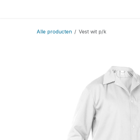
Overslaan naar inhoud
Home
Locatie
Over
Startpagina
Sho
Alle producten
Vest wit p/k