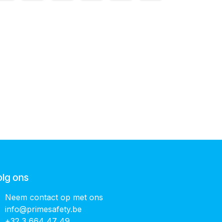
olg ons
Neem contact op met ons
info@primesafety.be
+32 3 664 47 49