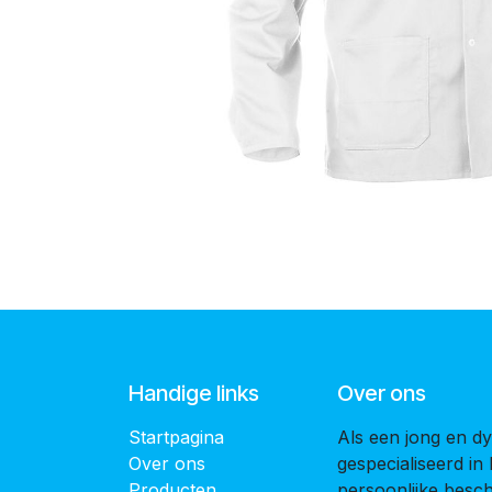
Handige links
Over ons
Startpagina
Als een jong en dy
Over ons
gespecialiseerd in
Producten
persoonlijke bes