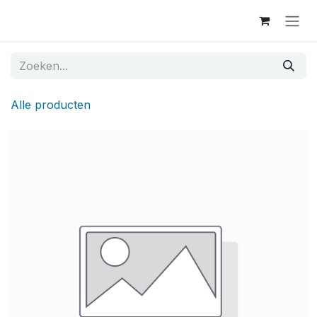
Overslaan naar inhoud
Alle producten