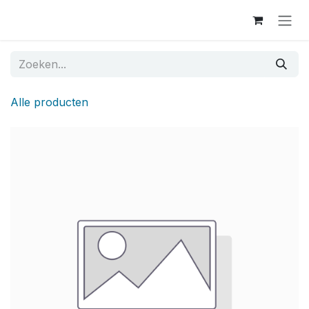
Overslaan naar inhoud
Alle producten