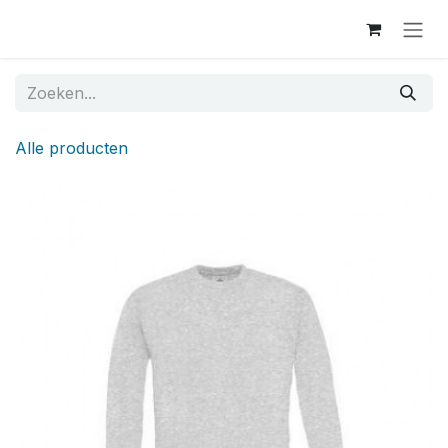
Overslaan naar inhoud
Alle producten