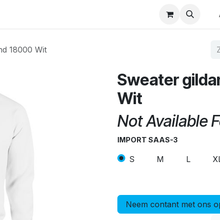
p
Winkel op merk
Contact
nd 18000 Wit
Sweater gilda
Wit
Not Available F
IMPORT SAAS-3
S
M
L
X
Neem contant met ons o