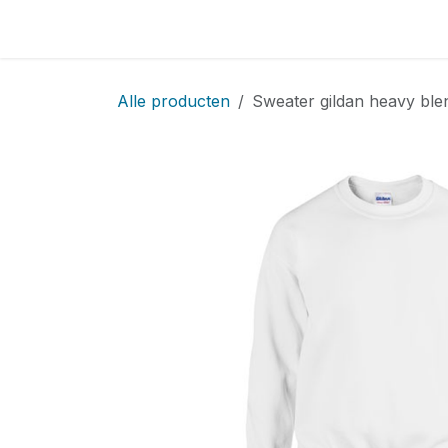
Overslaan naar inhoud
Home
Locatie
Over
Startpagina
Sho
Alle producten
Sweater gildan heavy ble