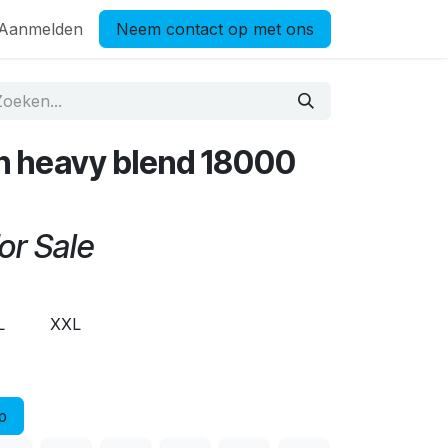
Aanmelden
Neem contact op met ons
n heavy blend 18000
or Sale
L
XXL
p