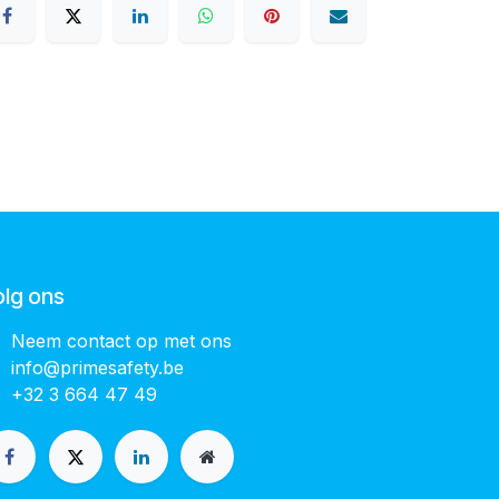
olg ons
Neem contact op met ons
info@primesafety.be
+32 3 664 47 49