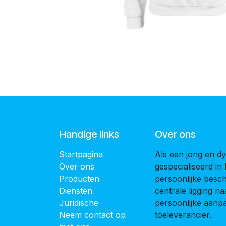
Handige links
Over ons
Startpagina
Als een jong en dy
Over ons
gespecialiseerd in
Producten
persoonlijke bes
Diensten
centrale ligging 
Juridische
persoonlijke aanpak
Neem contact op
toeleverancier.