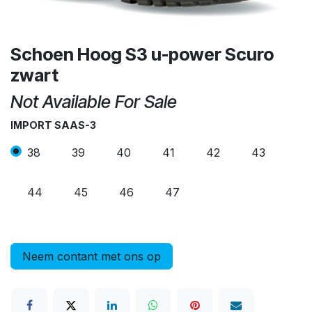
Schoen Hoog S3 u-power Scuro
zwart
Not Available For Sale
IMPORT SAAS-3
38
39
40
41
42
43
44
45
46
47
Neem contant met ons op