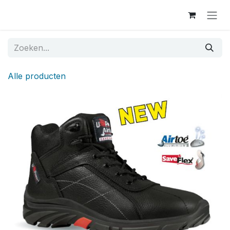
Overslaan naar inhoud
Alle producten