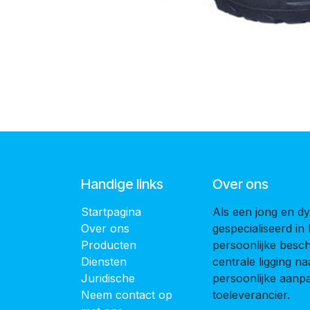
Handige links
Over ons
Startpagina
Als een jong en dy
Over ons
gespecialiseerd in
Producten
persoonlijke bes
Diensten
centrale ligging 
Juridische
persoonlijke aanpak
Neem contact op
toeleverancier.