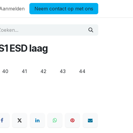
Aanmelden
Neem contact op met ons
S1 ESD laag
40
41
42
43
44