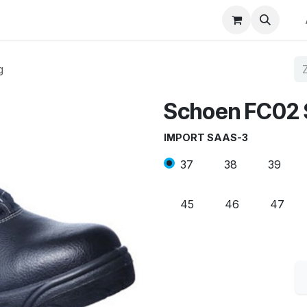
p
Winkel op merk
Contact
g
Schoen FC02 
IMPORT SAAS-3
37
38
39
45
46
47