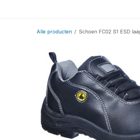
Overslaan naar inhoud
Home
Locatie
Over
Startpagina
Sho
Alle producten
Schoen FC02 S1 ESD laa