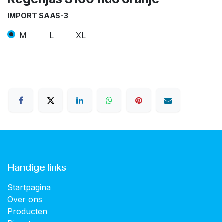
IMPORT SAAS-3
M
L
XL
Handige links
Startpagina
Over ons
Producten