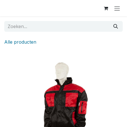
Overslaan naar inhoud
Alle producten