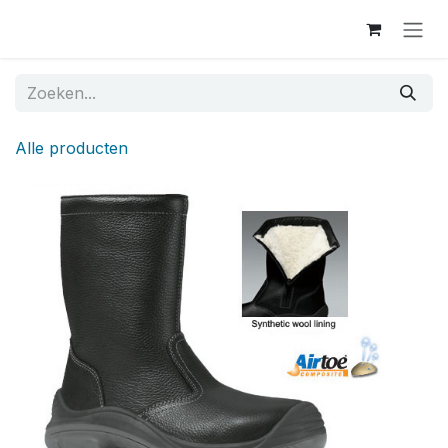
Overslaan naar inhoud
Alle producten