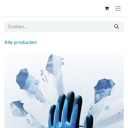
Overslaan naar inhoud
Alle producten