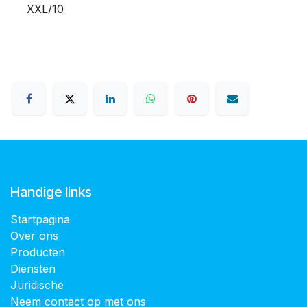
XXL/10
Handige links
Startpagina
Over ons
Producten
Diensten
Juridische
Neem contact op met ons