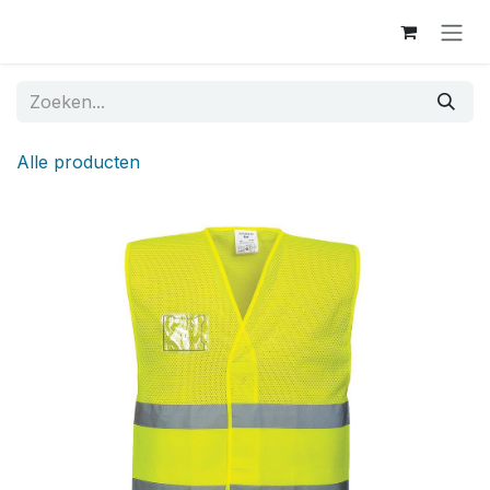
Overslaan naar inhoud
Alle producten