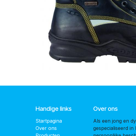
Handige links
Over ons
Startpagina
Als een jong en dy
Over ons
gespecialiseerd in
Producten
persoonlijke bes