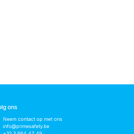
olg ons
Neem contact op met ons
info@primesafety.be
+32 3 664 47 49