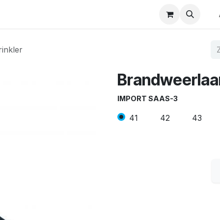
p
Winkel op merk
Contact
inkler
Brandweerlaar
IMPORT SAAS-3
41
42
43