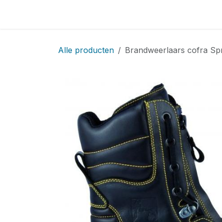
Overslaan naar inhoud
Home
Locatie
Over
Startpagina
Sho
Alle producten
Brandweerlaars cofra Spr