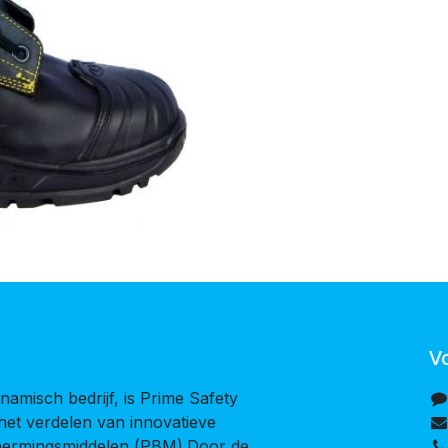
V
namisch bedrijf, is Prime Safety
 het verdelen van innovatieve
chermingsmiddelen (PBM).Door de