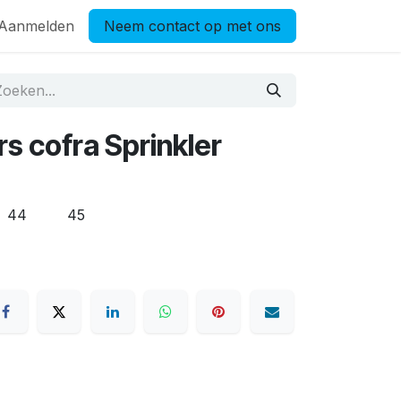
Aanmelden
Neem contact op met ons
s cofra Sprinkler
44
45