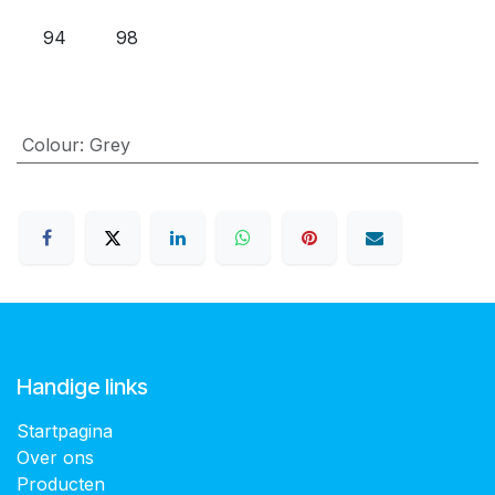
94
98
Colour
:
Grey
Handige links
Startpagina
Over ons
Producten