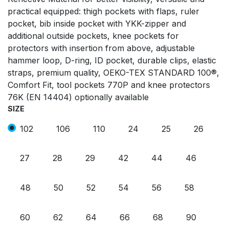
practical equipped: thigh pockets with flaps, ruler
pocket, bib inside pocket with YKK-zipper and
additional outside pockets, knee pockets for
protectors with insertion from above, adjustable
hammer loop, D-ring, ID pocket, durable clips, elastic
straps, premium quality, OEKO-TEX STANDARD 100®,
Comfort Fit, tool pockets 770P and knee protectors
76K (EN 14404) optionally available
SIZE
102
106
110
24
25
26
27
28
29
42
44
46
48
50
52
54
56
58
60
62
64
66
68
90