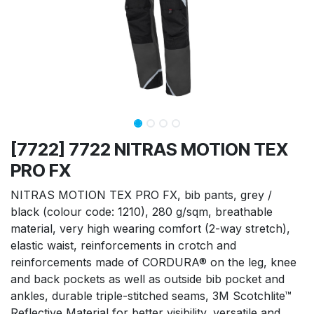
[7722] 7722 NITRAS MOTION TEX
PRO FX
NITRAS MOTION TEX PRO FX, bib pants, grey /
black (colour code: 1210), 280 g/sqm, breathable
material, very high wearing comfort (2-way stretch),
elastic waist, reinforcements in crotch and
reinforcements made of CORDURA® on the leg, knee
and back pockets as well as outside bib pocket and
ankles, durable triple-stitched seams, 3M Scotchlite™
Reflective Material for better visibility, versatile and