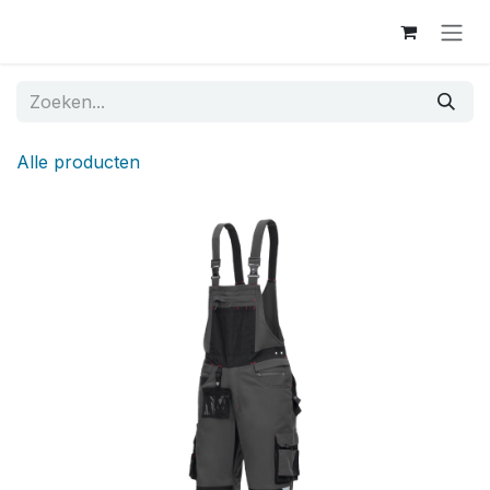
Overslaan naar inhoud
Alle producten