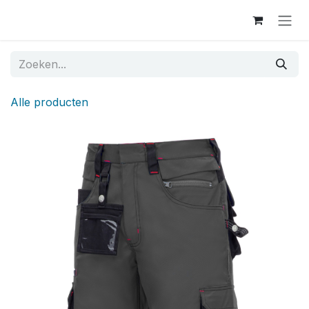
Overslaan naar inhoud
Alle producten