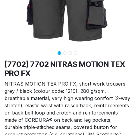
[7702] 7702 NITRAS MOTION TEX
PRO FX
NITRAS MOTION TEX PRO FX, short work trousers,
grey / black (colour code: 1210), 280 g/sqm,
breathable material, very high wearing comfort (2-way
stretch), elastic waist with raised back, reinforcements
on back belt loop and crotch and reinforcements
made of CORDURA® on back and leg pockets,
durable triple-stitched seams, covered button for
product protection (e.g. scratches), 3M Scotchlite™