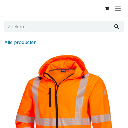
Overslaan naar inhoud
Alle producten