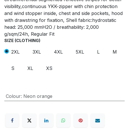
visibility,continuous YKK-zipper with chin protection
and wind stopper inside, chest and side pockets, hood
with drawstring for fixation, Shell fabric:hydrostatic
head: 25,000 mmH2O / breathability: 2,000
g/sqm/24h, Regular Fit
SIZE (CLOTHING)
2XL
3XL
4XL
5XL
L
M
S
XL
XS
Colour
:
Neon orange