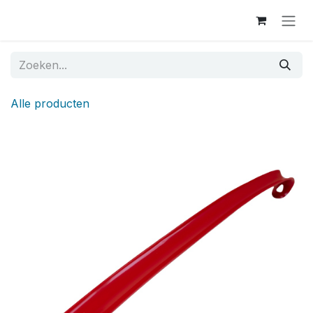
Overslaan naar inhoud
Alle producten