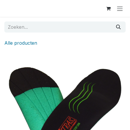
Overslaan naar inhoud
Alle producten