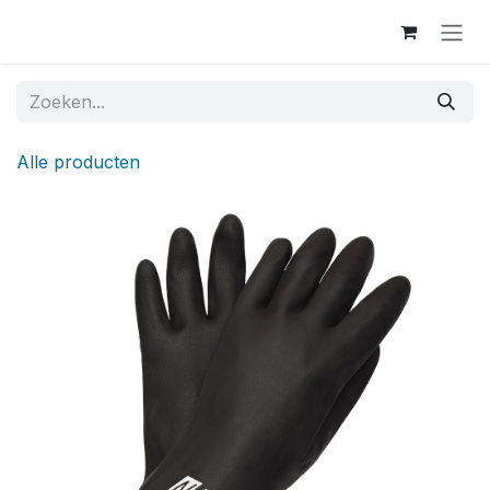
Overslaan naar inhoud
Alle producten