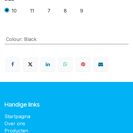
10
11
7
8
9
Colour
:
Black
Handige links
Startpagina
Over ons
Producten