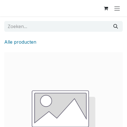
Overslaan naar inhoud
Alle producten