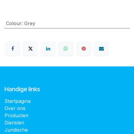
Colour
:
Grey
Handige links
Startpagina
Over ons
Producten
Diensten
Juridische