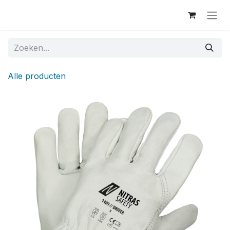
Overslaan naar inhoud
Alle producten