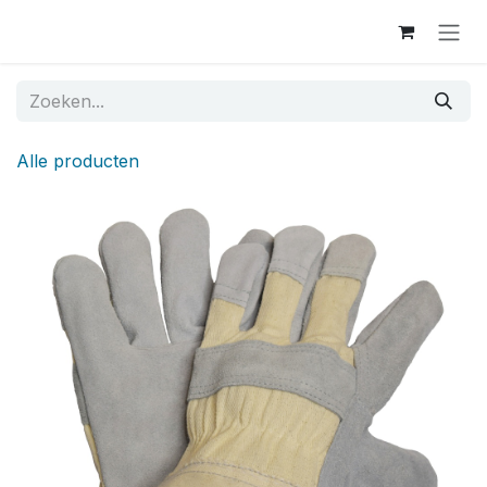
Overslaan naar inhoud
Alle producten