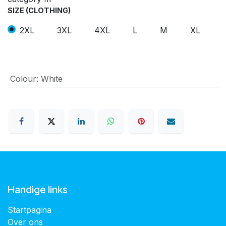
SIZE (CLOTHING)
2XL
3XL
4XL
L
M
XL
Colour
:
White
Handige links
Startpagina
Over ons