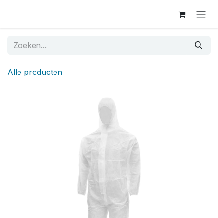
Overslaan naar inhoud
Alle producten