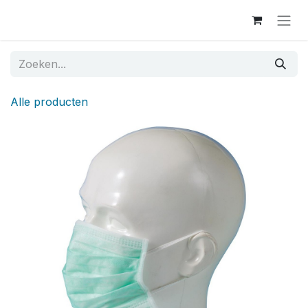
Overslaan naar inhoud
Alle producten