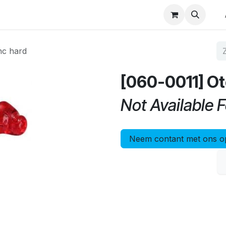
p
Winkel op merk
Contact
nc hard
[060-0011] Ot
Not Available F
Neem contant met ons o