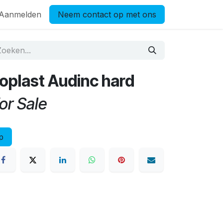
Aanmelden
Neem contact op met ons
oplast Audinc hard
or Sale
p