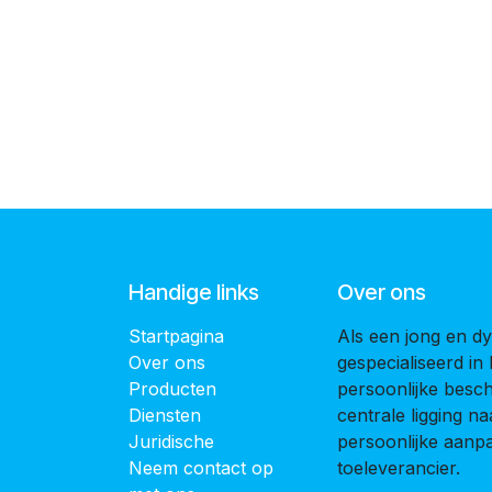
Handige links
Over ons
Startpagina
Als een jong en dy
Over ons
gespecialiseerd in
Producten
persoonlijke bes
Diensten
centrale ligging 
Juridische
persoonlijke aanpak
Neem contact op
toeleverancier.