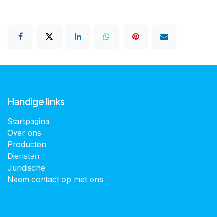
Handige links
Startpagina
Over ons
Producten
Diensten
Juridische
Neem contact op met ons