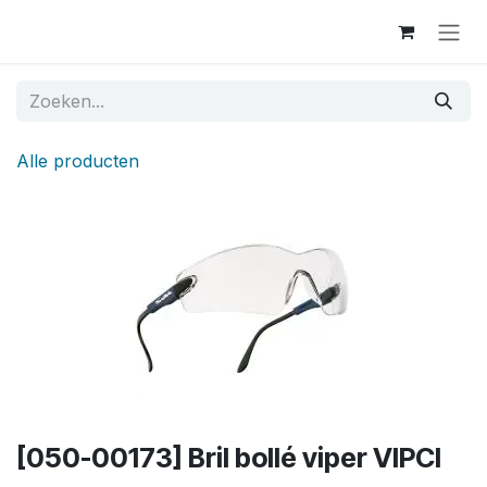
Overslaan naar inhoud
Alle producten
[050-00173] Bril bollé viper VIPCI