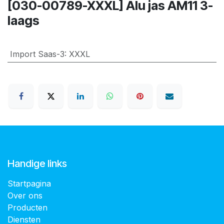
[030-00789-XXXL] Alu jas AM11 3-
laags
Import Saas-3
:
XXXL
Handige links
Startpagina
Over ons
Producten
Diensten