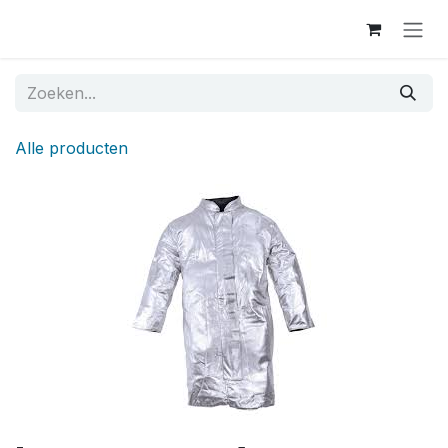
Overslaan naar inhoud
Alle producten