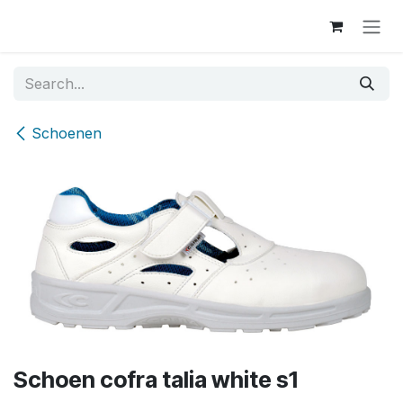
Skip to Content
Schoenen
Schoen cofra talia white s1