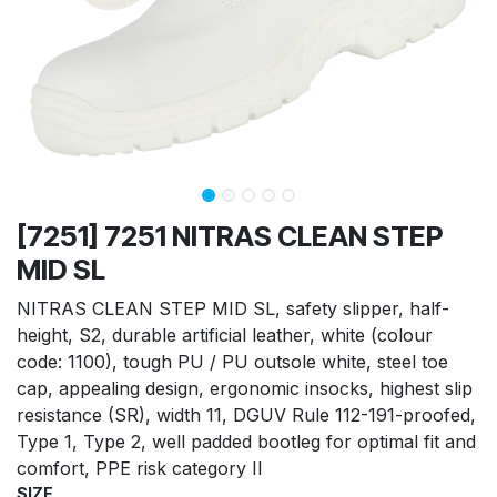
[7251] 7251 NITRAS CLEAN STEP
MID SL
NITRAS CLEAN STEP MID SL, safety slipper, half-
height, S2, durable artificial leather, white (colour
code: 1100), tough PU / PU outsole white, steel toe
cap, appealing design, ergonomic insocks, highest slip
resistance (SR), width 11, DGUV Rule 112-191-proofed,
Type 1, Type 2, well padded bootleg for optimal fit and
comfort, PPE risk category II
SIZE