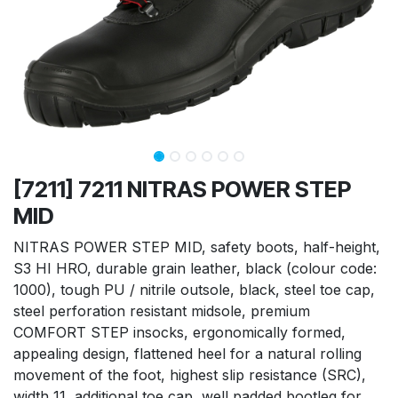
[7211] 7211 NITRAS POWER STEP
MID
NITRAS POWER STEP MID, safety boots, half-height,
S3 HI HRO, durable grain leather, black (colour code:
1000), tough PU / nitrile outsole, black, steel toe cap,
steel perforation resistant midsole, premium
COMFORT STEP insocks, ergonomically formed,
appealing design, flattened heel for a natural rolling
movement of the foot, highest slip resistance (SRC),
width 11, additional toe cap, well padded bootleg for