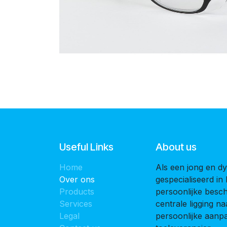
Useful Links
About us
Home
Als een jong en dy
Over ons
gespecialiseerd in
Products
persoonlijke bes
Services
centrale ligging 
Legal
persoonlijke aanpak