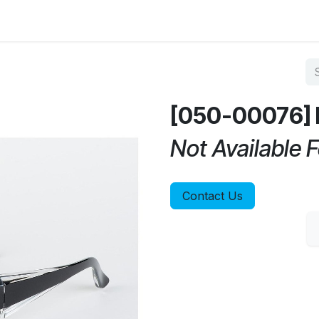
op by Brand
Contact us
[050-00076] B
Not Available F
Contact Us