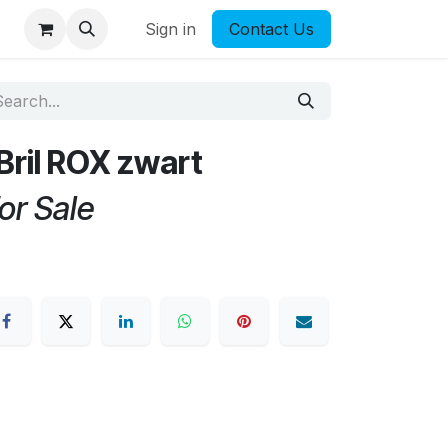
Sign in
Contact Us
ril ROX zwart
or Sale