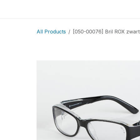
Skip to Content
Home
Locatie
Over
Home
Shop
Sh
All Products
[050-00076] Bril ROX zwart