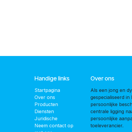
Handige links
Over ons
Startpagina
Als een jong en dy
Over ons
gespecialiseerd in
Producten
persoonlijke bes
Diensten
centrale ligging 
Juridische
persoonlijke aanpak
Neem contact op
toeleverancier.