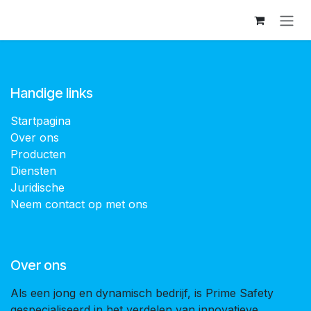
Overslaan naar inhoud
Handige links
Startpagina
Over ons
Producten
Diensten
Juridische
Neem contact op met ons
Over ons
Als een jong en dynamisch bedrijf, is Prime Safety
gespecialiseerd in het verdelen van innovatieve